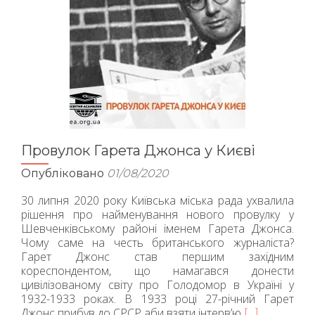
Провулок Гарета Джонса у Києві
Опубліковано
01/08/2020
30 липня 2020 року Київська міська рада ухвалила
рішення про найменування нового провулку у
Шевченківському районі іменем Гарета Джонса.
Чому саме на честь британського журналіста?
Гарет Джонс став першим західним
кореспондентом, що намагався донести
цивілізованому світу про Голодомор в Україні у
1932-1933 роках. В 1933 році 27-річний Гарет
Джонс прибув до СРСР аби взяти інтерв’ю
Читати
[…]