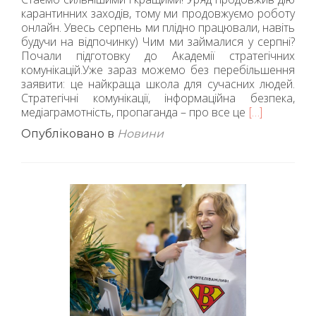
карантинних заходів, тому ми продовжуємо роботу
онлайн. Увесь серпень ми плідно працювали, навіть
будучи на відпочинку) Чим ми займалися у серпні?
Почали підготовку до Академії стратегічних
комунікацій.Уже зараз можемо без перебільшення
заявити: це найкраща школа для сучасних людей.
Стратегічні комунікації, інформаційна безпека,
медіаграмотність, пропаганда – про все це
Читати
[…]
більше
Опубліковано в
Новини
проОсвітн
асамблея:
успіхи
за
серпень