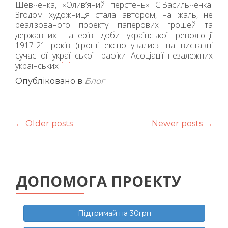
Шевченка, «Олив’яний перстень» С.Васильченка.
Згодом художниця стала автором, на жаль, не
реалізованого проекту паперових грошей та
державних паперів доби української революції
1917-21 років (гроші експонувалися на виставці
сучасної української графіки Асоціації незалежних
українських
Читати
[…]
більше
Опубліковано в
Блог
проСофія
Бойчук
Posts
←
Older posts
Newer posts
→
navigation
ДОПОМОГА ПРОЕКТУ
Підтримай на 30грн