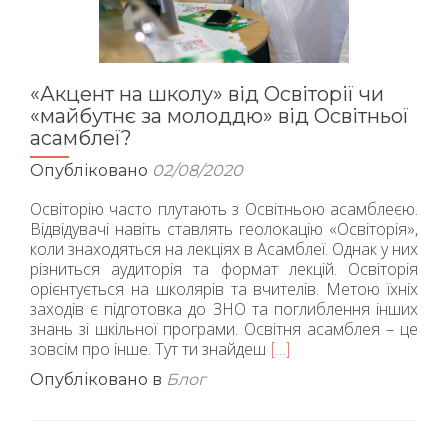
«Акцент на школу» від Освіторії чи
«майбутнє за молоддю» від Освітньої
асамблеї?
Опубліковано
02/08/2020
Освіторію часто плутають з Освітньою асамблеєю.
Відвідувачі навіть ставлять геолокацію «Освіторія»,
коли знаходяться на лекціях в Асамблеї. Однак у них
різниться аудиторія та формат лекцій. Освіторія
орієнтується на школярів та вчителів. Метою їхніх
заходів є підготовка до ЗНО та поглиблення інших
знань зі шкільної програми. Освітня асамблея – це
зовсім про інше. Тут ти знайдеш
Читати
[…]
більше
Опубліковано в
Блог
про«Акцент
на
школу»
від