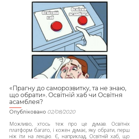
Освіторії
чи
«майбутнє
за
молоддю»
від
Освітньої
асамблеї?
«Прагну до саморозвитку, та не знаю,
що обрати». Освітній хаб чи Освітня
асамблея?
Опубліковано
02/08/2020
Можливо, хтось теж про це думав. Освітніх
платформ багато, і кожен думає, яку обрати, перш
ніж іти на лекцію. Є, наприклад, Освітній хаб, що