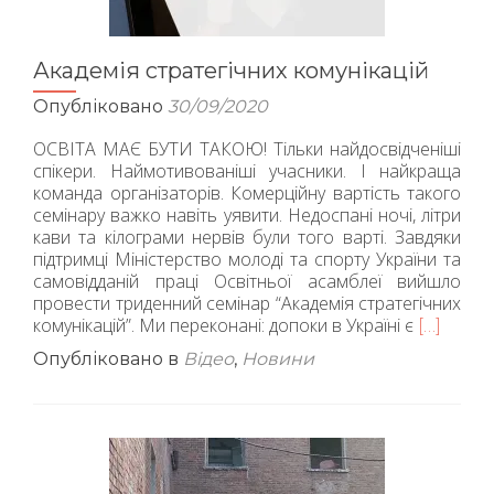
Академія стратегічних комунікацій
Опубліковано
30/09/2020
ОСВІТА МАЄ БУТИ ТАКОЮ! Тільки найдосвідченіші
спікери. Наймотивованіші учасники. І найкраща
команда організаторів. Комерційну вартість такого
семінару важко навіть уявити. Недоспані ночі, літри
кави та кілограми нервів були того варті. Завдяки
підтримці Міністерство молоді та спорту України та
самовідданій праці Освітньої асамблеї вийшло
провести триденний семінар “Академія стратегічних
комунікацій”. Ми переконані: допоки в Україні є
Читати
[…]
більше
Опубліковано в
Відео
,
Новини
проАка
стратег
комунік