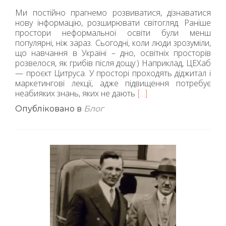
Ми постійно прагнемо розвиватися, дізнаватися
нову інформацію, розширювати світогляд. Раніше
простори неформальної освіти були менш
популярні, ніж зараз. Сьогодні, коли люди зрозуміли,
що навчання в Україні – дно, освітніх просторів
розвелося, як грибів після дощу:) Наприклад, ЦЕХаб
— проєкт Цитруса. У просторі проходять діджитал і
маркетингові лекції, адже підвищення потребує
неабияких знань, яких не дають
Читати
[…]
більше
Опубліковано в
Блог
проЦеХаб
чи
Освітня
асамблея?
Як
не
загубитися
в
неформальній
освіті