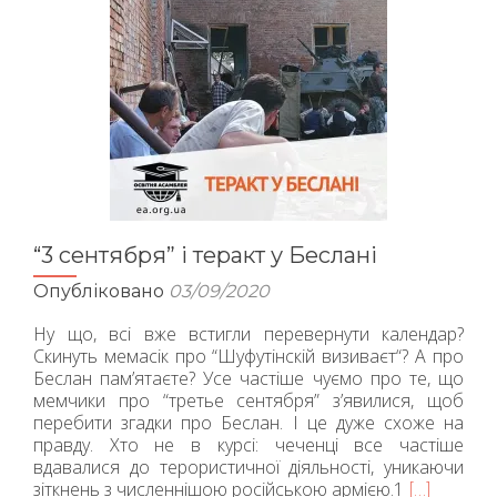
“3 сентября” і теракт у Беслані
Опубліковано
03/09/2020
Ну що, всі вже встигли перевернути календар?
Скинуть мемасік про “Шуфутінскій визиваєт“? А про
Беслан пам’ятаєте? Усе частіше чуємо про те, що
мемчики про “третье сентября” з’явилися, щоб
перебити згадки про Беслан. І це дуже схоже на
правду. Хто не в курсі: чеченці все частіше
вдавалися до терористичної діяльності, уникаючи
зіткнень з численнішою російською армією.1
Читати
[…]