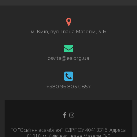
м. Київ, вул. Івана Мазепи, 3-Б
osvita@ea.org.ua
+380 96 803 0857
Go
Go
to
to
Facebook
Instagram
ГО "Освітня асамблея". ЄДРПОУ 40413316. Адреса:
01010, м. Київ, вул. Івана Мазепи, 3-Б