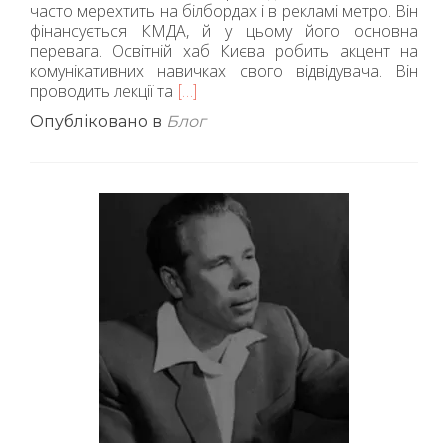
часто мерехтить на білбордах і в рекламі метро. Він
фінансується КМДА, й у цьому його основна
перевага. Освітній хаб Києва робить акцент на
комунікативних навичках свого відвідувача. Він
проводить лекції та
Читати
[…]
більше
Опубліковано в
Блог
про«Прагну
до
саморозвитку,
та
не
знаю,
що
обрати».
Освітній
хаб
чи
Освітня
асамблея?