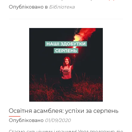
більше
Опубліковано в
Бібліотека
про“3
сентября
і
теракт
у
Беслані
Освітня асамблея: успіхи за серпень
Опубліковано
01/09/2020
Стаємо сильнішими і кращими! Уряд продовжив дію