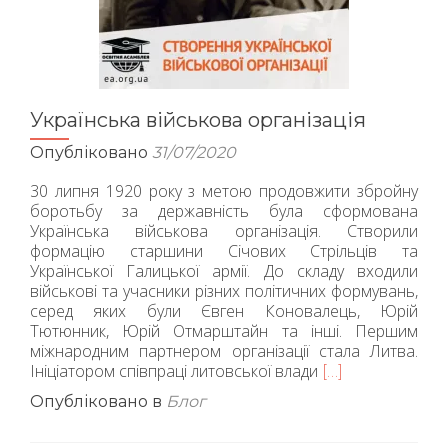
Українська військова організація
Опубліковано
31/07/2020
30 липня 1920 року з метою продовжити збройну
боротьбу за державність була сформована
Українська військова організація. Створили
формацію старшини Січових Стрільців та
Української Галицької армії. До складу входили
військові та учасники різних політичних формувань,
серед яких були Євген Коновалець, Юрій
Тютюнник, Юрій Отмарштайн та інші. Першим
міжнародним партнером організації стала Литва.
Ініціатором співпраці литовської влади
Читати
[…]
більше
Опубліковано в
Блог
проУкраїнська
військова