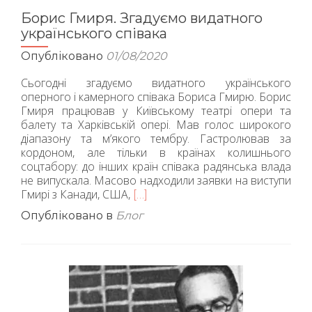
Борис Гмиря. Згадуємо видатного
українського співака
Опубліковано
01/08/2020
Сьогодні згадуємо видатного українського
оперного і камерного співака Бориса Гмирю. Борис
Гмиря працював у Київському театрі опери та
балету та Харківській опері. Мав голос широкого
діапазону та м’якого тембру. Гастролював за
кордоном, але тільки в країнах колишнього
соцтабору: до інших країн співака радянська влада
не випускала. Масово надходили заявки на виступи
Гмирі з Канади, США,
Читати
[…]
більше
Опубліковано в
Блог
проБорис
Гмиря.
Згадуємо
видатного
українського
співака