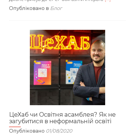
більше
Опубліковано в
Блог
проПровул
Гарета
Джонса
у
Києві
ЦеХаб чи Освітня асамблея? Як не
загубитися в неформальній освіті
Опубліковано
01/08/2020