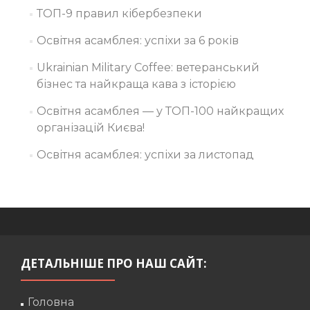
ТОП-9 правил кібербезпеки
Освітня асамблея: успіхи за 6 років
Ukrainian Military Coffee: ветеранський
бізнес та найкраща кава з історією
Освітня асамблея — у ТОП-100 найкращих
організацій Києва!
Освітня асамблея: успіхи за листопад
ДЕТАЛЬНІШЕ ПРО НАШ САЙТ:
Головна