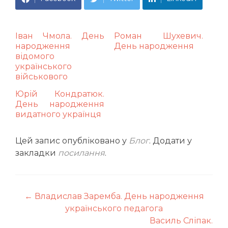
Іван Чмола. День
Роман Шухевич.
народження
День народження
відомого
українського
військового
Юрій Кондратюк.
День народження
видатного українця
Цей запис опубліковано у
Блог
. Додати у
закладки
посилання
.
Навігація
←
Владислав Заремба. День народження
українського педагога
по
Василь Сліпак.