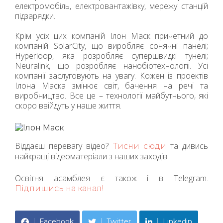
електромобіль, електровантажівку, мережу станцій
підзарядки.
Крім усіх цих компаній Ілон Маск причетний до
компаній SolarCity, що виробляє сонячні панелі;
Hyperloop, яка розробляє супершвидкі тунелі;
Neuralink, що розробляє нанобіотехнології. Усі
компанії заслуговують на увагу. Кожен із проектів
Ілона Маска змінює світ, бачення на речі та
виробництво. Все це – технології майбутнього, які
скоро ввійдуть у наше життя.
Віддаєш перевагу відео?
та дивись
Тисни сюди
найкращі відеоматеріали з наших заходів.
Освітня асамблея є також і в Telegram.
Підпишись на канал!
Facebook
Twitter
Linkedin