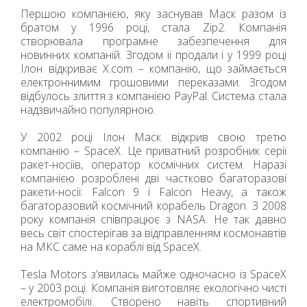
Першою компанією, яку заснував Маск разом із
братом у 1996 році, стала Zip2. Компанія
створювала програмне забезпечення для
новинних компаній. Згодом її продали і у 1999 році
Ілон відкриває X.com – компанію, що займається
електроннимим грошовими переказами. Згодом
відбулось злиття з компанією PayPal. Система стала
надзвичайно популярною.
У 2002 році Ілон Маск відкрив свою третю
компанію – SpaceX. Це приватний розробник серії
ракет-носіїв, оператор космічних систем. Наразі
компанією розроблені дві частково багаторазові
ракети-носії: Falcon 9 і Falcon Heavy, а також
багаторазовий космічний корабель Dragon. З 2008
року компанія співпрацює з NASA. Не так давно
весь світ спостерігав за відправленням космонавтів
на МКС саме на кораблі від SpaceX.
Tesla Motors з’явилась майже одночасно із SpaceX
– у 2003 році. Компанія виготовляє екологічно чисті
електромобілі. Cтворено навіть спортивний