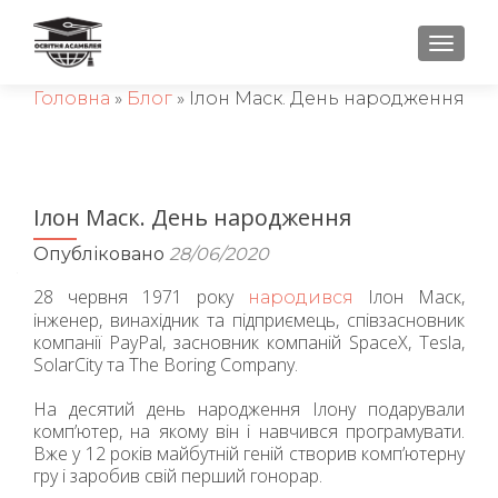
ПЕРЕ
Головна
»
Блог
»
Ілон Маск. День народження
Ілон Маск. День народження
Опубліковано
28/06/2020
28 червня 1971 року
Ілон Маск,
народився
інженер, винахідник та підприємець, співзасновник
компанії PayPal, засновник компаній SpaceX, Tesla,
SolarCity та The Boring Company.
На десятий день народження Ілону подарували
комп’ютер, на якому він і навчився програмувати.
Вже у 12 років майбутній геній створив комп’ютерну
гру і заробив свій перший гонорар.