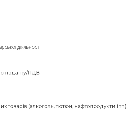
арської діяльності
ого податку/ПДВ
 товарів (алкоголь, тютюн, нафтопродукти і тп)