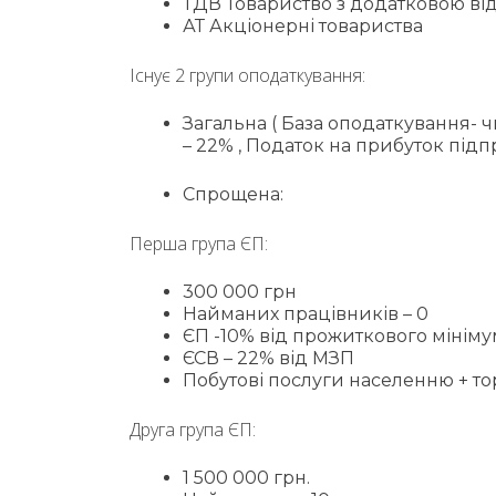
ТДВ Товариство з додатковою ві
АТ Акціонерні товариства
Існує 2 групи оподаткування:
Загальна ( База оподаткування- ч
– 22% , Податок на прибуток під
Спрощена:
Перша група ЄП:
300 000 грн
Найманих працівників – 0
ЄП -10% від прожиткового мініму
ЄСВ – 22% від МЗП
Побутові послуги населенню + то
Друга група ЄП:
1 500 000 грн.