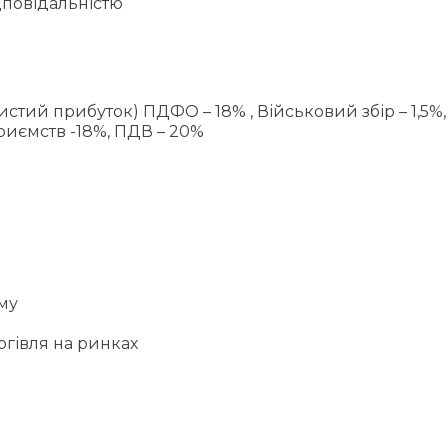
дповідальністю
истий прибуток) ПДФО – 18% , Військовий збір – 1,5%
приємств -18%, ПДВ – 20%
му
ргівля на ринках