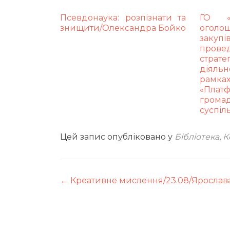
Псевдонаука: розпізнати та
ГО «О
знищити/Олександра Бойко
огол
заку
прове
страт
діяль
рам
«Пла
грома
суспіл
Цей запис опубліковано у
Бібліотека
,
К
Навігація
←
Креативне мислення/23.08/Ярослав
по
запису