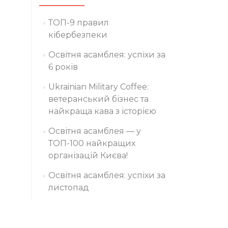
ТОП-9 правил
кібербезпеки
Освітня асамблея: успіхи за
6 років
Ukrainian Military Coffee:
ветеранський бізнес та
найкраща кава з історією
Освітня асамблея — у
ТОП-100 найкращих
організацій Києва!
Освітня асамблея: успіхи за
листопад