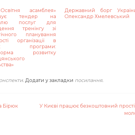
світня асамблея»
Державний борг України
ошує тендер на
Олександр Хмелевський
півлю послуг для
дення тренінгу зі
егічного планування
ності організації в
ках програми:
тформа розвитку
дянського
ьства»
онспекти
. Додати у закладки
посилання
.
а Бірюк
У Києві працює безкоштовний прості
мол