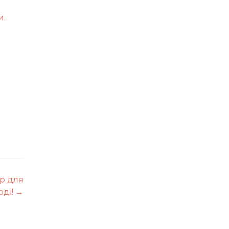
.
р для
оді!
→