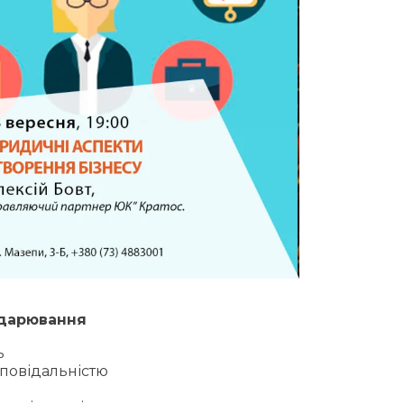
одарювання
ь
повідальністю