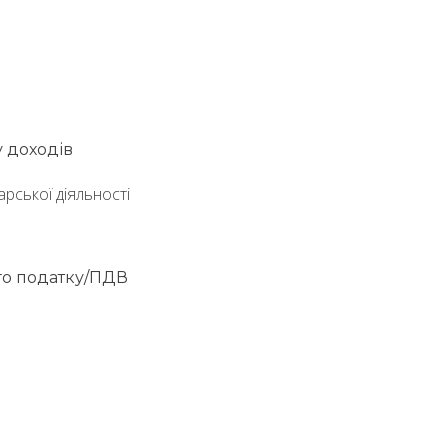
у доходів
арської діяльності
ого податку/ПДВ