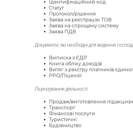
Ідентифікаційний код
Статут
Протокол/рішення
Заява на реєстрацію ТОВ
Заява на спрощену систему
Заява ПДВ
Документи, які необхідні для ведення господ
Виписка з ЄДР
Книга обліку доходів
Витяг з реєстру платників єдин
РРО/Ліцензії
Ліцензування діяльності
Продаж/виготовлення підакцизних
Транспорт
Фінансові послуги
Туристичні
Будівництво