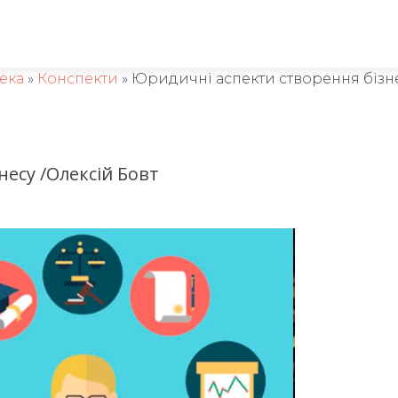
тека
»
Конспекти
»
Юридичні аспекти створення бізне
есу /Олексій Бовт