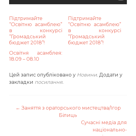
Підтримайте
Підтримайте
“Освітню асамблею”
“Освітню асамблею”
в конкурсі
в конкурсі
“Громадський
“Громадський
бюджет 2018”!
бюджет 2018”!
Освітня асамблея:
18.09 – 08.10
Цей запис опубліковано у
Новини
. Додати у
закладки
посилання
.
Навігація
←
Заняття з ораторського мистецтва/Ігор
Білиць
по
Сучасні медіа для
запису
національно-