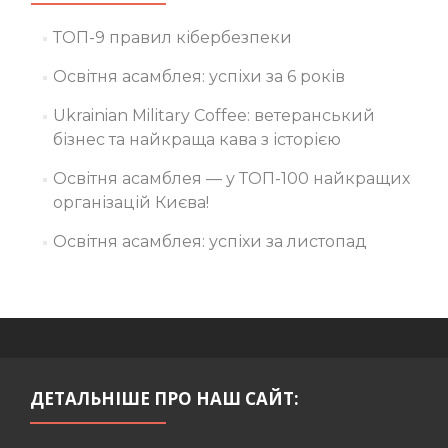
ТОП-9 правил кібербезпеки
Освітня асамблея: успіхи за 6 років
Ukrainian Military Coffee: ветеранський
бізнес та найкраща кава з історією
Освітня асамблея — у ТОП-100 найкращих
організацій Києва!
Освітня асамблея: успіхи за листопад
ДЕТАЛЬНІШЕ ПРО НАШ САЙТ: