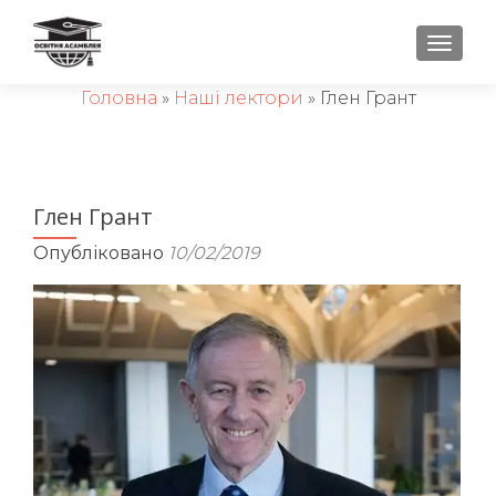
ПЕРЕ
Головна
»
Наші лектори
»
Глен Грант
Глен Грант
Опубліковано
10/02/2019