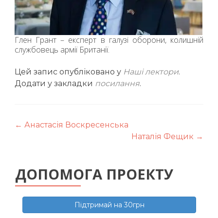
Глен Грант – експерт в галузі оборони, колишній
службовець армії Британії.
Цей запис опубліковано у
Наші лектори
.
Додати у закладки
посилання
.
Навігація
←
Анастасія Воскресенська
Наталія Фещик
→
по
запису
ДОПОМОГА ПРОЕКТУ
Підтримай на 30грн